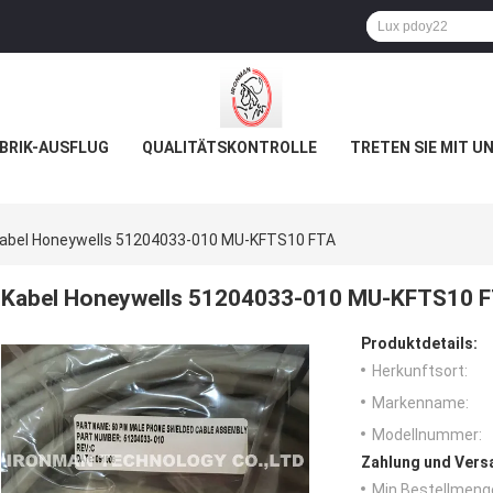
BRIK-AUSFLUG
QUALITÄTSKONTROLLE
TRETEN SIE MIT U
abel Honeywells 51204033-010 MU-KFTS10 FTA
Kabel Honeywells 51204033-010 MU-KFTS10 
Produktdetails:
Herkunftsort:
Markenname:
Modellnummer:
Zahlung und Vers
Min Bestellmeng