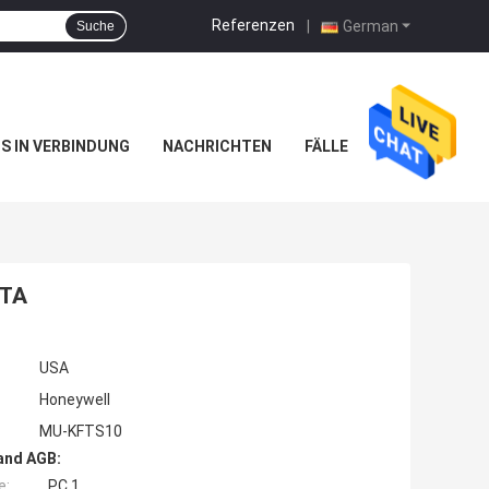
Referenzen
|
German
Suche
NS IN VERBINDUNG
NACHRICHTEN
FÄLLE
FTA
USA
Honeywell
MU-KFTS10
and AGB:
e:
PC 1