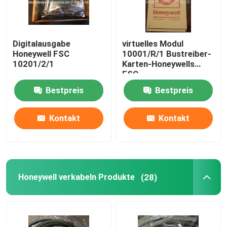
Digitalausgabe
virtuelles Modul
Honeywell FSC
10001/R/1 Bustreiber-
10201/2/1
Karten-Honeywells
FSC,
ausfallsicheranalogeingab
Bestpreis
Bestpreis
Modul-veraltete Teile
Kontakt
Kontakt
Honeywell verkabeln Produkte
(28)