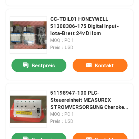
CC-TDIL01 HONEYWELL
51308386-175 Digital Input-
Iota-Brett 24v Di Iom
MOQ：PC 1
Preis：USD
Bestpreis
Kontakt
51198947-100 PLC-
Haus
Steuereinheit MEASUREX
STROMVERSORGUNG Cherokee
International ACX631
MOQ：PC 1
Produkte
Preis：USD
Über uns