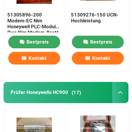
51305896-200
51309276-150 UCN-
Modem-EC Nim
Hochleistung
Honeywell PLC-Modul
Pwa Nim Modem-Brett
Rev C
Bestpreis
Bestpreis
Kontakt
Kontakt
Prüfer Honeywells HC900
(17)