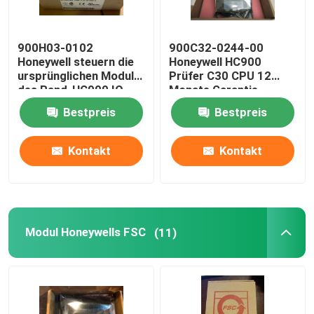
900H03-0102
900C32-0244-00
Honeywell steuern die
Honeywell HC900
ursprünglichen Module
Prüfer C30 CPU 12
des Rand-HC900 IO
Monate Garantie-
Bestpreis
Bestpreis
Kontakt
Kontakt
Modul Honeywells FSC
(11)