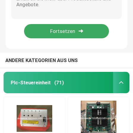
Ethernet-Verbindung FSC Plantscape Modul 10018/E/1 Honeywell FSC
GN-KRR011 Honeywell verkabeln Produkte 51204147-001 504971-1/Lichtwellenleiter
Prüfer Honeywells HC900
Kabel-Energie 24VDC BUSS UPS Honeywells 51202324-300 Verschiffen
KABEL FTA 6MTR Honeywell Rumpfstation SICC-0001/L6
Modul Honeywells FSC
Kabel Honeywells 51204033-010 MU-KFTS10 FTA
Honeywell verkabeln Produkte
ANDERE KATEGORIEN AUS UNS
Honeywell-Batterie-Satz
Plc-Steuereinheit
(71)
Honeywell-Begrenzungsschalter
Honeywell-Druckgeber
Allen Bradley PLC