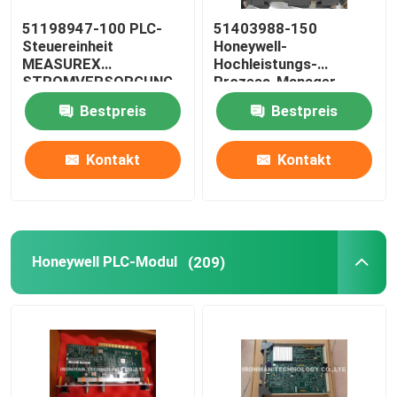
51198947-100 PLC-
51403988-150
Allen Bradley Powerflex
Steuereinheit
Honeywell-
MEASUREX
Hochleistungs-
STROMVERSORGUNG
Prozess-Manager
Allen Bradley Panelview
Cherokee International
Comm-Prüfer
Bestpreis
Bestpreis
ACX631
Omron PLC-Modul
Kontakt
Kontakt
Omron C200H PLC
Honeywell PLC-Modul
(209)
Omron PLC-Batterie
Omron PLC-Kabel
Rosemount-Druckgeber