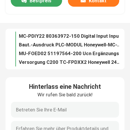
Bestpreis
Kontakt
MC-PDIY22 80363972-150 Digital Input Input-/Outputprozessor LC-Modul DHL-Verschiffen
Baut.-Ausdruck PLC-MODUL Honeywell-MC-TDID12 51304441-175 FTA 24VDC D/I
Fabrik-Ausflug
MU-FOED02 51197564-200 Ucn Ergänzungs-Faser-Optiksignal 12 Monate Garantie-
Versorgung C200 TC-FPDXX2 Honeywell 24Vvdc Pwr echtes Plc-Modul
Qualitätskontrolle
TC-IAH161 Honeywell Modul PLC-Modul-/AI 16 12 Monate Garantie-
TC-IOLI01 Honeywell 51403427-275 Verschiffen Inputs/Output Lim Einbaumodul-TNT
Treten Sie mit uns in Verbindung
TC-OAV081 TK-OAV081 AO PLC-Steuereinheit Honeywell C200 8pt 12 Monate Garantie-
TC-PPD011 Honeywell PLC-Modul, SER c-Batterie-Erweiterungs-Modul-neues echtes
Prozessor-neues echtes Honeywells TC-PRS021 51404305-225 Steuerc200
Nachrichten
CNI-Karten-Medien Honeywell-TK-CCR014 PWA 12 Monate Garantie DHL-Verschiffen-
Hinterlass eine Nachricht
Batterie-Erweiterung PLC-Steuereinheit Honeywell TK-PPD011 51309241-175
Fälle
Wir rufen Sie bald zurück!
Steuereinheits-Honeywell PWA PLC-TC-CCR014 CNI-KARTE überflüssige Medien
10302/2/1 Modul Honeywells FSC, Wachhund-Verstärker-Modul-Vorlage
Plc-Steuereinheit
Eingabeeinheit Honewell FSC 10101/2/1 Digital, neues echtes Plc-Modul
Honeywell 10020/1/2 CPU-Modul
Honeywell PLC-Modul