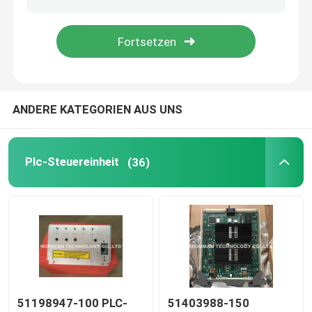
Honeywell-Begrenzungsschalter
Honeywell-Druckgeber
ANDERE KATEGORIEN AUS UNS
Allen Bradley PLC
Plc-Steuereinheit
(36)
Allen Bradley Powerflex
Allen Bradley Panelview
Omron PLC-Modul
Omron C200H PLC
51198947-100 PLC-
51403988-150