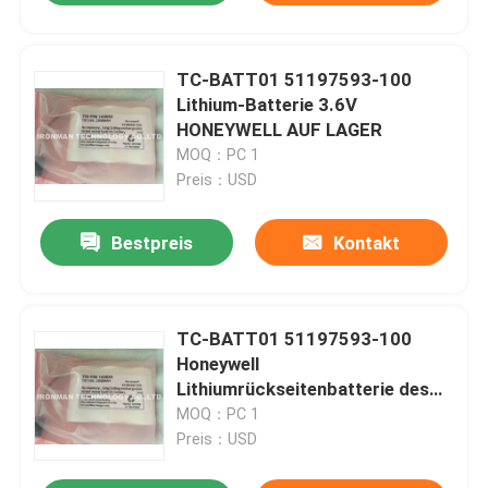
TC-BATT01 51197593-100
Lithium-Batterie 3.6V
HONEYWELL AUF LAGER
MOQ：PC 1
Preis：USD
Bestpreis
Kontakt
TC-BATT01 51197593-100
Honeywell
Lithiumrückseitenbatterie des
Batterie-Satz-3.6V 1200mAh
MOQ：PC 1
Preis：USD