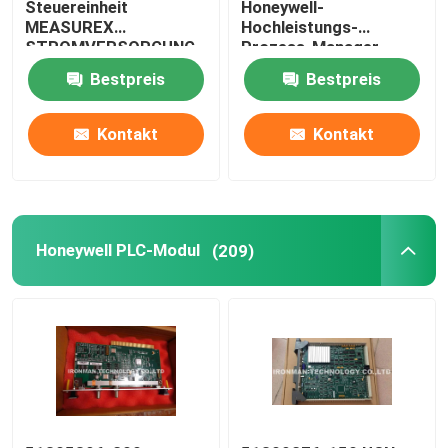
Steuereinheit
Honeywell-
MEASUREX
Hochleistungs-
STROMVERSORGUNG
Prozess-Manager
Omron PLC-Batterie
Cherokee International
Comm-Prüfer
Bestpreis
Bestpreis
ACX631
Omron PLC-Kabel
Kontakt
Kontakt
Rosemount-Druckgeber
Honeywell PLC-Modul
(209)