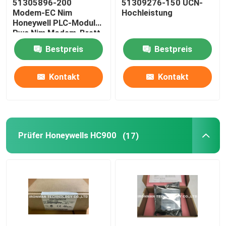
51305896-200
51309276-150 UCN-
Modem-EC Nim
Hochleistung
Honeywell PLC-Modul
Pwa Nim Modem-Brett
Rev C
Bestpreis
Bestpreis
Kontakt
Kontakt
Prüfer Honeywells HC900
(17)