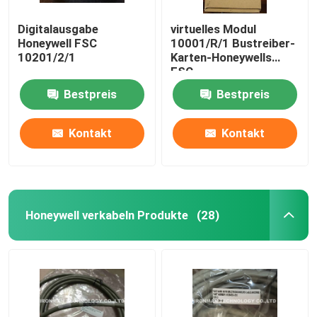
Digitalausgabe
virtuelles Modul
Honeywell FSC
10001/R/1 Bustreiber-
10201/2/1
Karten-Honeywells
FSC,
ausfallsicheranalogeingab
Bestpreis
Bestpreis
Modul-veraltete Teile
Kontakt
Kontakt
Honeywell verkabeln Produkte
(28)