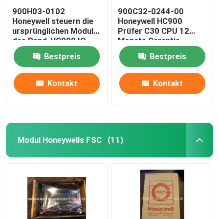
900H03-0102
900C32-0244-00
Honeywell steuern die
Honeywell HC900
ursprünglichen Module
Prüfer C30 CPU 12
des Rand-HC900 IO
Monate Garantie-
Bestpreis
Bestpreis
Kontakt
Kontakt
Modul Honeywells FSC
(11)