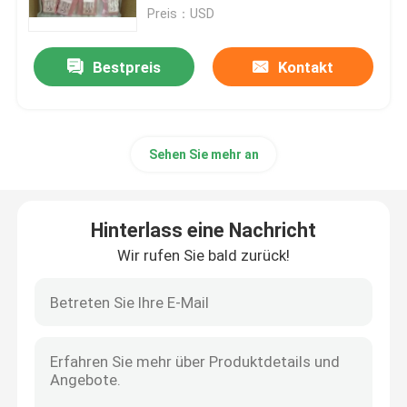
Preis：USD
Produkte
Bestpreis
Kontakt
Plc-Steuereinheit
Sehen Sie mehr an
Honeywell PLC-Modul
Prüfer Honeywells HC900
Hinterlass eine Nachricht
Wir rufen Sie bald zurück!
Modul Honeywells FSC
Honeywell verkabeln Produkte
Honeywell-Batterie-Satz