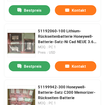
Bestpreis
Kontakt
51192060-100 Lithium-
Rückseitenbatterie Honeywell-
Batterie-Satz-Ni Cad NEUE 3.6V
1200mAh
MOQ：PC 1
Preis：USD
Bestpreis
Kontakt
Nach Hause
51199942-300 Honeywell-
Über uns
Batterie-Satz C300 Memorizer-
Rückseiten-Batterie
Kontakte
MOQ：PC 1