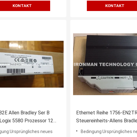
KONTAKT
KONTAKT
2E Allen Bradley Ser B
Ethernet Reihe 1756-EN2T
Logix 5580 Prozessor 12
Steuereinheits-Allens Bradl
Garantie-
ControlLogix AB
gung:Ursprüngliches neues
Bedingung:Ursprüngliches n