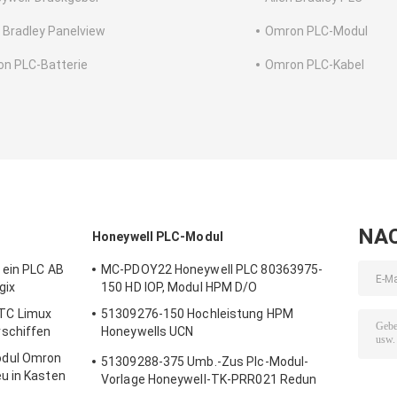
n Bradley Panelview
Omron PLC-Modul
n PLC-Batterie
Omron PLC-Kabel
NA
Honeywell PLC-Modul
 ein PLC AB
MC-PDOY22 Honeywell PLC 80363975-
gix
150 HD IOP, Modul HPM D/O
TC Limux
51309276-150 Hochleistung HPM
schiffen
Honeywells UCN
Input-/Outputverbindungs-Karten-Vorrat
dul Omron
51309288-375 Umb.-Zus Plc-Modul-
u in Kasten
Vorlage Honeywell-TK-PRR021 Redun