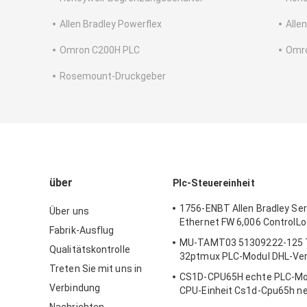
Allen Bradley Powerflex
Alle
Omron C200H PLC
Omro
Rosemount-Druckgeber
über
Plc-Steuereinheit
1756-ENBT Allen Bradley Ser
Über uns
Ethernet FW 6,006 ControlLo
Fabrik-Ausflug
MU-TAMT03 51309222-125 
Qualitätskontrolle
32ptmux PLC-Modul DHL-Ver
Treten Sie mit uns in
CS1D-CPU65H echte PLC-Mo
Verbindung
CPU-Einheit Cs1d-Cpu65h ne
DHL-Verschiffen