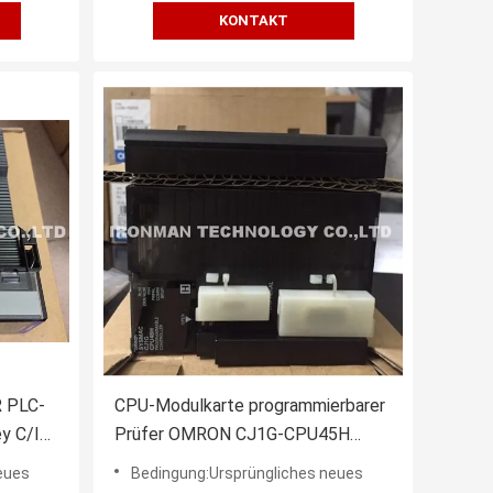
KONTAKT
R PLC-
CPU-Modulkarte programmierbarer
ey C/IP
Prüfer OMRON CJ1G-CPU45H
CJ1GCPU45H
eues
Bedingung:Ursprüngliches neues