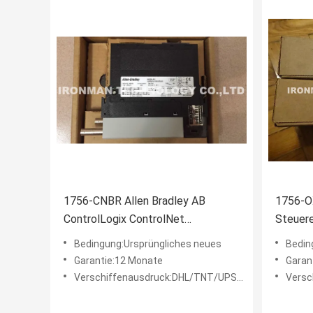
1756-CNBR Allen Bradley AB
1756-OX
ControlLogix ControlNet
Steuere
überflüssige Brücke
Control
Bedingung:Ursprüngliches neues
Bedin
Relaiste
Garantie:12 Monate
Garan
Verschiffenausdruck:DHL/TNT/UPS/FEDEX etc.
Verschi