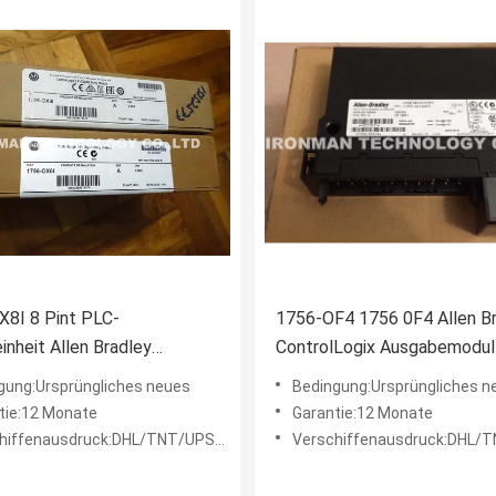
8I 8 Pint PLC-
1756-OF4 1756 0F4 Allen B
inheit Allen Bradley
ControlLogix Ausgabemodu
Logix 8 Pint/Digital-
Verschiffen
gung:Ursprüngliches neues
Bedingung:Ursprüngliches n
il
tie:12 Monate
Garantie:12 Monate
ffenausdruck:DHL/TNT/UPS/FEDEX etc.
Verschiffenausdruck:DHL/TNT/UPS/F