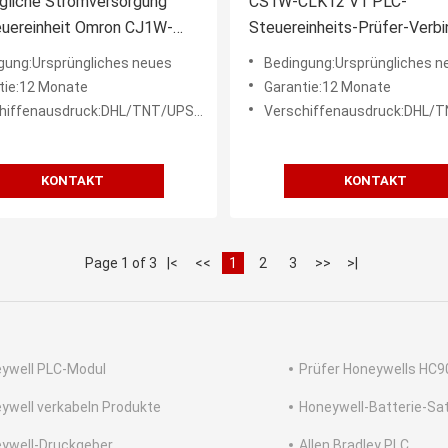
gliche Stromversorgung
CS1W-CLK12 V1 PLC-
euereinheit Omron CJ1W-
Steuereinheits-Prüfer-Verb
 100-240
Einheit MANTEL Verbindung
gung:Ursprüngliches neues
Bedingung:Ursprüngliches n
Einheit
tie:12 Monate
Garantie:12 Monate
ffenausdruck:DHL/TNT/UPS/FEDEX etc.
Verschiffenausdruck:DHL/TNT/UPS/F
KONTAKT
KONTAKT
Page 1 of 3
|<
<<
1
2
3
>>
>|
ywell PLC-Modul
Prüfer Honeywells HC9
ywell verkabeln Produkte
Honeywell-Batterie-Sa
ywell-Druckgeber
Allen Bradley PLC