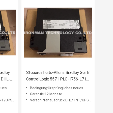
radley
Steuereinheits-Allens Bradley Ser B
l DHL-
ControlLogix 5571 PLC-1756-L71
Prozessor CPU 2MB
eues
Bedingung:Ursprüngliches neues
Garantie:12 Monate
EDEX etc.
Verschiffenausdruck:DHL/TNT/UPS/FEDEX etc.