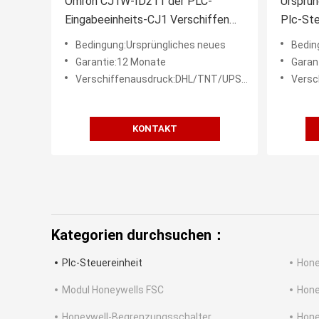
Omron CJ1W-ID211 der PLC-
Ursprün
Eingabeeinheits-CJ1 Verschiffen
Plc-St
Einheits-der Prüfer-DC24V TNT
PA205R
Bedingung:Ursprüngliches neues
Bedin
Garantie:12 Monate
Garan
Verschiffenausdruck:DHL/TNT/UPS/FEDEX etc.
Verschi
KONTAKT
Kategorien durchsuchen：
Plc-Steuereinheit
Hone
Modul Honeywells FSC
Hone
Honeywell-Begrenzungsschalter
Hone