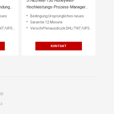
51403988-150 Honeywell-
indungs-
Hochleistungs-Prozess-Manager
s-
Comm-Prüfer
eues
Bedingung:Ursprüngliches neues
Garantie:12 Monate
EDEX etc.
Verschiffenausdruck:DHL/TNT/UPS/FEDEX etc.
KONTAKT
00
tz