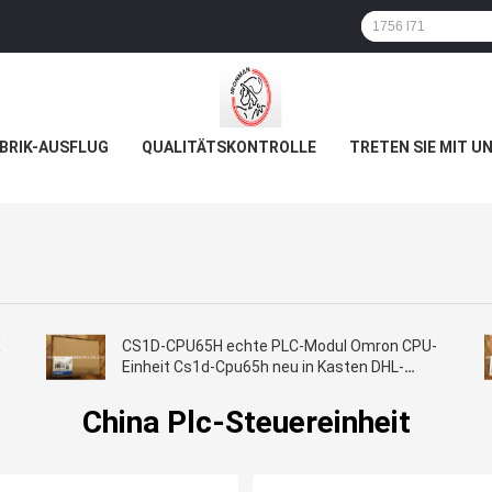
BRIK-AUSFLUG
QUALITÄTSKONTROLLE
TRETEN SIE MIT U
X
CS1D-CPU65H echte PLC-Modul Omron CPU-
Einheit Cs1d-Cpu65h neu in Kasten DHL-
Verschiffen
China Plc-Steuereinheit