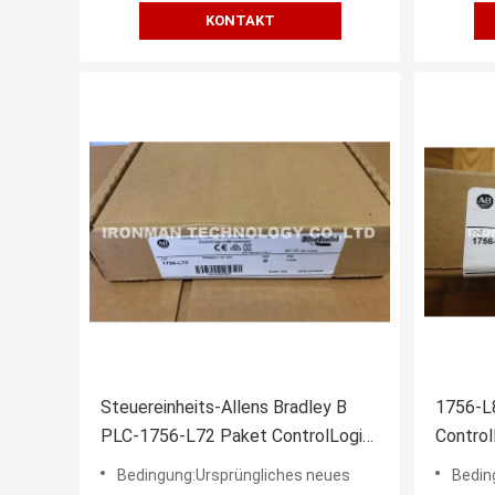
KONTAKT
Steuereinheits-Allens Bradley B
1756-L8
PLC-1756-L72 Paket ControlLogix-
Control
Prozessor 2017
Monate 
Bedingung:Ursprüngliches neues
Bedin