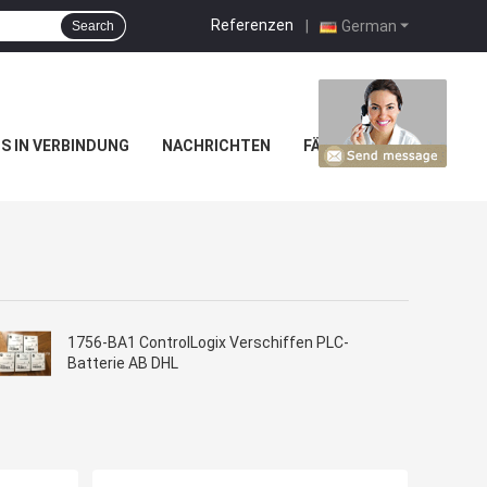
Referenzen
|
German
Search
NS IN VERBINDUNG
NACHRICHTEN
FÄLLE
1756-BA1 ControlLogix Verschiffen PLC-
Batterie AB DHL