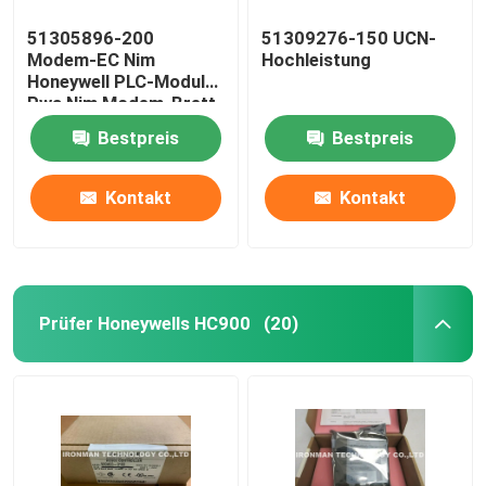
51305896-200
51309276-150 UCN-
Modem-EC Nim
Hochleistung
Honeywell PLC-Modul
Pwa Nim Modem-Brett
Rev C
Bestpreis
Bestpreis
Kontakt
Kontakt
Prüfer Honeywells HC900
(20)