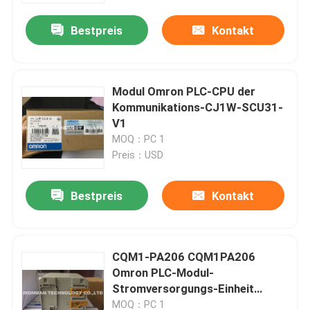
Bestpreis
Kontakt
Modul Omron PLC-CPU der
Kommunikations-CJ1W-SCU31-
V1
MOQ：PC 1
Preis：USD
Bestpreis
Kontakt
Haus
CQM1-PA206 CQM1PA206
Produkte
Omron PLC-Modul-
Stromversorgungs-Einheit
Wechselstrom 30W 100-240VAC
Über uns
MOQ：PC 1