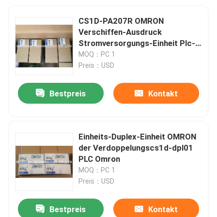
CS1D-PA207R OMRON
Verschiffen-Ausdruck
Stromversorgungs-Einheit Plc-
Modul-TNT
MOQ：PC 1
Preis：USD
Bestpreis
Kontakt
Einheits-Duplex-Einheit OMRON
der Verdoppelungscs1d-dpl01
PLC Omron
MOQ：PC 1
Preis：USD
Bestpreis
Kontakt