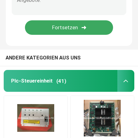
Allen Bradley Powerflex
Allen Bradley Panelview
Omron PLC-Modul
ANDERE KATEGORIEN AUS UNS
Omron C200H PLC
Plc-Steuereinheit
(41)
Omron PLC-Batterie
Omron PLC-Kabel
Rosemount-Druckgeber