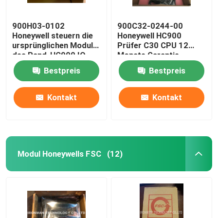
900H03-0102
900C32-0244-00
Honeywell steuern die
Honeywell HC900
ursprünglichen Module
Prüfer C30 CPU 12
des Rand-HC900 IO
Monate Garantie-
Bestpreis
Bestpreis
Kontakt
Kontakt
Modul Honeywells FSC
(12)