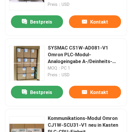
Preis：USD
Fabrik-Ausflug
Bestpreis
Kontakt
Qualitätskontrolle
SYSMAC CS1W-AD081-V1
Treten Sie mit uns in Verbindung
Omron PLC-Modul-
Analogeingabe A-/Deinheits-
Prüfer
MOQ：PC 1
Nachrichten
Preis：USD
Fälle
Bestpreis
Kontakt
Plc-Steuereinheit
Kommunikations-Modul Omron
CJ1W-SCU31-V1 neu in Kasten
Honeywell PLC-Modul
PLC-CPU-Einheit