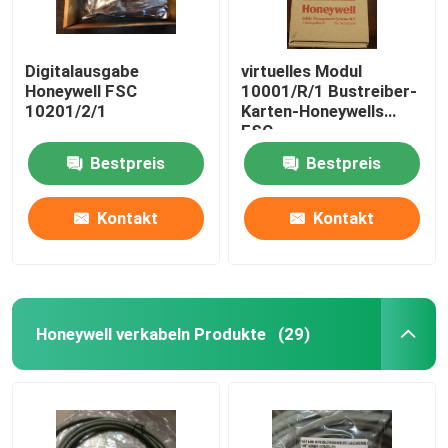
Digitalausgabe
virtuelles Modul
Honeywell FSC
10001/R/1 Bustreiber-
10201/2/1
Karten-Honeywells
FSC,
ausfallsicheranalogeingab
Bestpreis
Bestpreis
Modul-veraltete Teile
Kontakt
Kontakt
Honeywell verkabeln Produkte
(29)