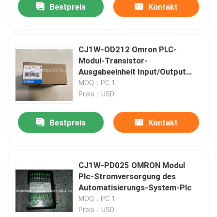
Bestpreis
Kontakt
CJ1W-OD212 Omron PLC-
Modul-Transistor-
Ausgabeeinheit Input/Output
Plc-Modul
MOQ：PC 1
Preis：USD
Bestpreis
Kontakt
CJ1W-PD025 OMRON Modul
Plc-Stromversorgung des
Automatisierungs-System-Plc
MOQ：PC 1
Preis：USD