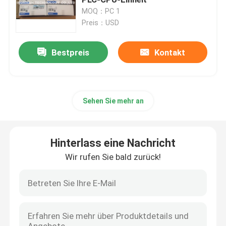
MOQ：PC 1
Preis：USD
Prüfer Honeywells HC900
Bestpreis
Kontakt
Modul Honeywells FSC
Honeywell verkabeln Produkte
Sehen Sie mehr an
Honeywell-Batterie-Satz
Hinterlass eine Nachricht
Honeywell-Begrenzungsschalter
Wir rufen Sie bald zurück!
Honeywell-Druckgeber
Allen Bradley PLC