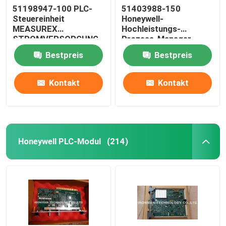
51198947-100 PLC-
51403988-150
Steuereinheit
Honeywell-
MEASUREX
Hochleistungs-
STROMVERSORGUNG
Prozess-Manager
Cherokee International
Comm-Prüfer
Bestpreis
Bestpreis
ACX631
Kontakt
Kontakt
Honeywell PLC-Modul
(214)