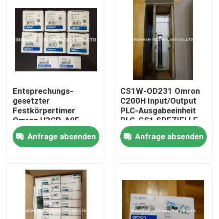
Entsprechungs-
CS1W-OD231 Omron
gesetzter
C200H Input/Output
Festkörpertimer
PLC-Ausgabeeinheit
Omron H3CR-A8E
PLC-CS1 SPEZIELLE
100-240VAC/100-
neu im Kasten
Anfrage absenden
Anfrage absenden
125VDC
Nach Hause
Über uns
Kontakte