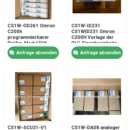
Produkte
CS1W-OD261 Omron
CS1W-ID231
C200h
CS1WID231 Omron
Plc-Steuereinheit
programmierbarer
C200H Vorlage der
Prüfer-Modul DHL-
PLC-Eingabeeinheits-
Verschiffen Plc
24VDC
Anfrage absenden
Anfrage absenden
Honeywell PLC-Modul
Prüfer Honeywells HC900
Modul Honeywells FSC
Honeywell verkabeln Produkte
Honeywell-Batterie-Satz
CS1W-SCU31-V1
CS1W-DA08 analoger