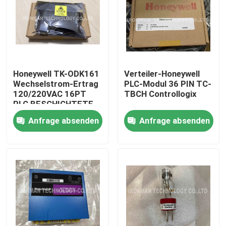
Honeywell TK-ODK161
Verteiler-Honeywell
Wechselstrom-Ertrag
PLC-Modul 36 PIN TC-
120/220VAC 16PT
TBCH Controllogix
PLC BESCHICHTETE
analoger Modul-I O
Anfrage absenden
Anfrage absenden
Nach Hause
Über uns
Kontakte