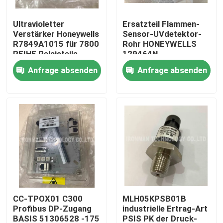
Ultravioletter
Ersatzteil Flammen-
Produkte
Verstärker Honeywells
Sensor-UVdetektor-
R7849A1015 für 7800
Rohr HONEYWELLS
REIHE Relaisteile
129464N
Plc-Steuereinheit
Anfrage absenden
Anfrage absenden
Honeywell PLC-Modul
Prüfer Honeywells HC900
Modul Honeywells FSC
Honeywell verkabeln Produkte
CC-TPOX01 C300
MLH05KPSB01B
Profibus DP-Zugang
industrielle Ertrag-Art
Honeywell-Batterie-Satz
BASIS 51306528 -175
PSIS PK der Druck-