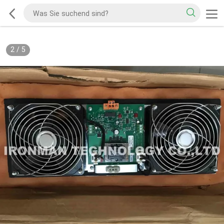
2
/
5