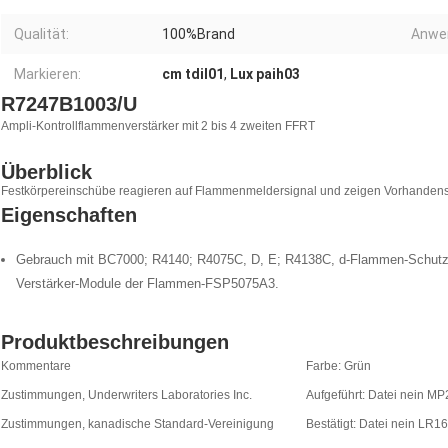
Qualität:
100%Brand
Anwe
Markieren:
cm tdil01
,
Lux paih03
R7247B1003/U
Ampli-Kontrollflammenverstärker mit 2 bis 4 zweiten FFRT
Überblick
Festkörpereinschübe reagieren auf Flammenmeldersignal und zeigen Vorhandens
Eigenschaften
Gebrauch mit BC7000; R4140; R4075C, D, E; R4138C, d-Flammen-Schutz
Verstärker-Module der Flammen-FSP5075A3.
Produktbeschreibungen
Kommentare
Farbe: Grün
Zustimmungen, Underwriters Laboratories Inc.
Aufgeführt: Datei nein M
Zustimmungen, kanadische Standard-Vereinigung
Bestätigt: Datei nein LR1