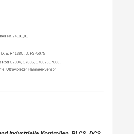
über Nr. 24181,01
 D, E; R4138C, D; FSP5075
me Rod C7004, C7005, C7007, C7008,
le: Ultravioletter Flammen-Sensor
und industrielle Kontrollen, PLCS, DCS,