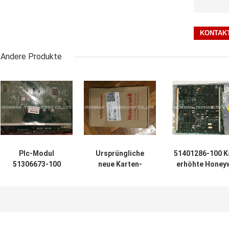
Andere Produkte
Plc-Modul
Ursprüngliche
51401286-100 K
51306673-100
neue Karten-
erhöhte Honeyw
eine Jahr-
Digitalausgabe
PLC-Modul-E
Garantie
24VDC 110MA
Zusatzbildgener
Honeywell
SDI-1624 cm V1.1
EPNI/ENB-KARTE
PLC-FC-SDI-1624
HWR-D FW-B