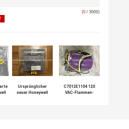
(
0
/ 3000)
arte
Ursprünglicher
C7012E1104 120
ell
neuer Honeywell
VAC-Flammen-
PDG
PLC-Modul-
Sensor
ator
Prüfer CC-
ultravioletter
PCNT01
purpurroter
51405046-175
Peeper-Selbst,
stützte Modelle
der Honeywell
C300
überprüft