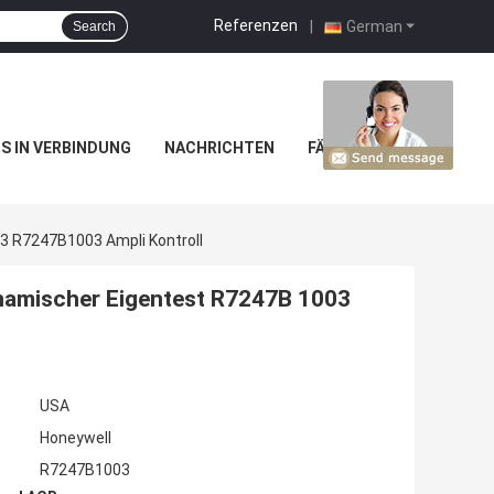
Referenzen
|
German
Search
NS IN VERBINDUNG
NACHRICHTEN
FÄLLE
 R7247B1003 Ampli Kontroll
amischer Eigentest R7247B 1003
USA
Honeywell
R7247B1003