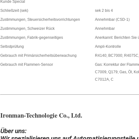
Kunde Special
Schließzeit (sek)
sek 2 bis 4
Zustimmungen, Steuersicherheitsvorrichtungen
Annehmbar (CSD-1)
Zustimmungen, Schweizer Rück
Annehmbar
Zustimmungen, Fabrik-gegenseitiges
Anerkannt: Berichten Sie 
Selbstprüfung
Ampli-Kontrolle
Gebrauch mit Primärsicherheitsüberwachung
R4140; BC7000; R4075C,
Gebrauch mit Flammen-Sensor
Gas: Korrektur der Flam
C7009, Q179; Gas, Öl, Koh
C7012A, C
Ironman-Technologie Co., Ltd.
Über uns:
Wir spezialisieren uns auf Automatisierungsteile 