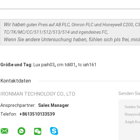
Wir haben
guten Preis auf AB PLC, Omron PLC und Honeywell C200, C
TC/TK/MC/CC/511/512/513/514 und irgendeines FC,
Wenn Sie andere Untersuchung haben, fühlen sich pls frei, mic
,
,
Größe und Tag:
Lux paih03
cm tdil01
tc iah161
Kontaktdaten
IRONMAN TECHNOLOGY CO., LTD
Senden Sie
Ansprechpartner:
Sales Manager
Telefon:
+8613510133539