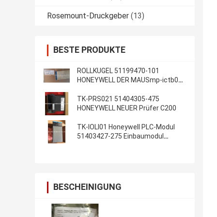
Rosemount-Druckgeber
(13)
BESTE PRODUKTE
ROLLKUGEL 51199470-101
HONEYWELL DER MAUSmp-ictb01-
100 neu im Kasten auf Lager
TK-PRS021 51404305-475
HONEYWELL NEUER Prüfer C200
TK-IOLI01 Honeywell PLC-Modul
51403427-275 Einbaumodul
Inputs/Output Lim
BESCHEINIGUNG