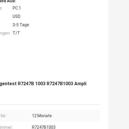
and AGB:
e:
PC 1
USD
3-5 Tage
ngen:
T/T
gentest R7247B 1003 R7247B1003 Ampli
tie:
12 Monate
ummer:
R7247B1003