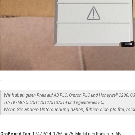
Wir haben
guten Preis auf AB PLC, Omron PLC und Honeywell C200, C
TC/TK/MC/CC/511/512/513/514 und irgendeines FC,
Wenn Sie andere Untersuchung haben, fühlen sich pls frei, mic
,
,
Größe und Tag:
1747 l524
1756 pa75
Modul des Kodierers AB