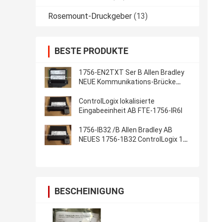
Rosemount-Druckgeber
(13)
BESTE PRODUKTE
1756-EN2TXT Ser B Allen Bradley
NEUE Kommunikations-Brücke
Ethernet-/IP
ControlLogix lokalisierte
Eingabeeinheit AB FTE-1756-IR6I
1756-IB32 /B Allen Bradley AB
NEUES 1756-1B32 ControlLogix 10-
31V DC
BESCHEINIGUNG