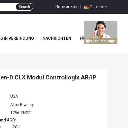
Referenzen
|
German
Search
NS IN VERBINDUNG
NACHRICHTEN
FÄLLE
hen-D CLX Modul Controllogix AB/IP
USA
Allen Bradley
1756-EN2T
and AGB:
e:
PC 1