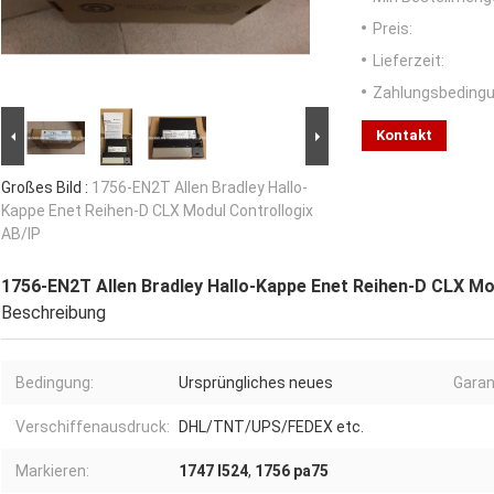
Preis:
Lieferzeit:
Zahlungsbedingu
Kontakt
Großes Bild :
1756-EN2T Allen Bradley Hallo-
Kappe Enet Reihen-D CLX Modul Controllogix
AB/IP
1756-EN2T Allen Bradley Hallo-Kappe Enet Reihen-D CLX Mo
Beschreibung
Bedingung:
Ursprüngliches neues
Garan
Verschiffenausdruck:
DHL/TNT/UPS/FEDEX etc.
Markieren:
1747 l524
,
1756 pa75