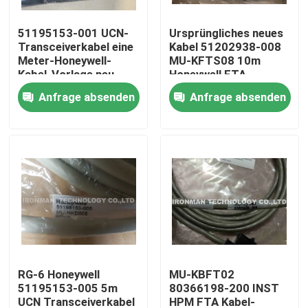
51195153-001 UCN-
Ursprüngliches neues
Produkte
Transceiverkabel eine
Kabel 51202938-008
Meter-Honeywell-
MU-KFTS08 10m
Kabel-Vorlage neu
Honeywell FTA
Plc-Steuereinheit
Anfrage absenden
Anfrage absenden
Honeywell PLC-Modul
Prüfer Honeywells HC900
Modul Honeywells FSC
Honeywell verkabeln Produkte
RG-6 Honeywell
MU-KBFT02
51195153-005 5m
80366198-200 INST
Honeywell-Batterie-Satz
UCN Transceiverkabel
HPM FTA Kabel-