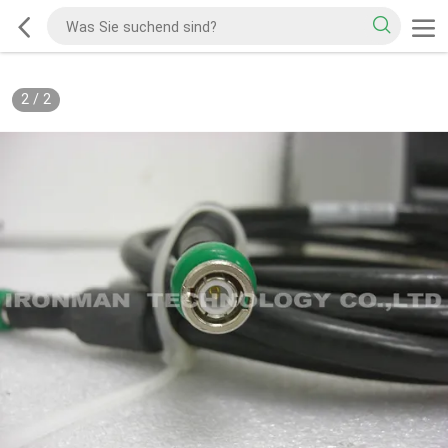
2
/
2