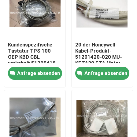
Kundenspezifische
20 der Honeywell-
Tastatur TPS 100
Kabel-Produkt-
OEP KBD CBL
51201420-020 MU-
verkabelt 51305418-
KFTA20 FTA Meter
100 Honeywell
des Kabel-UCN
Anfrage absenden
Anfrage absenden
Nach Hause
Über uns
Kontakte