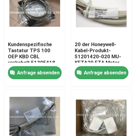
Kundenspezifische
20 der Honeywell-
Tastatur TPS 100
Kabel-Produkt-
OEP KBD CBL
51201420-020 MU-
verkabelt 51305418-
KFTA20 FTA Meter
100 Honeywell
des Kabel-UCN
Anfrage absenden
Anfrage absenden
Nach Hause
Über uns
Kontakte