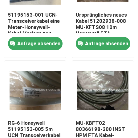
51195153-001 UCN-
Ursprüngliches neues
Produkte
Transceiverkabel eine
Kabel 51202938-008
Meter-Honeywell-
MU-KFTS08 10m
Kabel-Vorlage neu
Honeywell FTA
Plc-Steuereinheit
Anfrage absenden
Anfrage absenden
Honeywell PLC-Modul
Prüfer Honeywells HC900
Modul Honeywells FSC
Honeywell verkabeln Produkte
RG-6 Honeywell
MU-KBFT02
51195153-005 5m
80366198-200 INST
Honeywell-Batterie-Satz
UCN Transceiverkabel
HPM FTA Kabel-