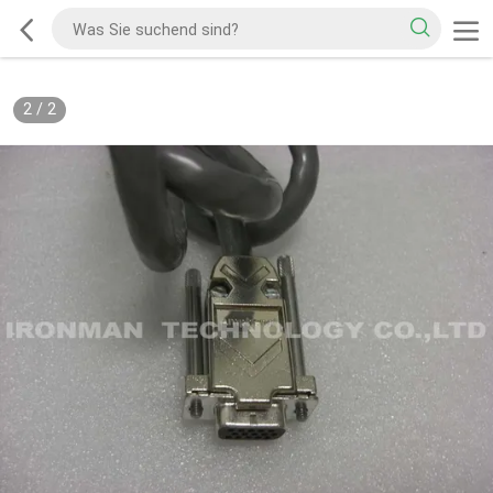
2
/
2