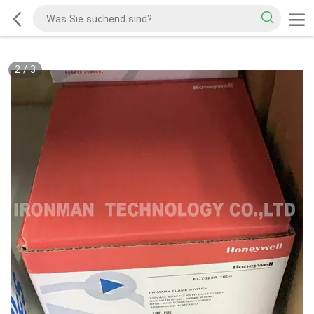
2
/
3