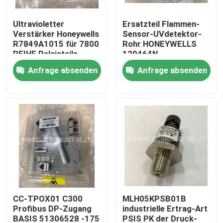
Ultravioletter
Ersatzteil Flammen-
Fabrik-Ausflug
Verstärker Honeywells
Sensor-UVdetektor-
R7849A1015 für 7800
Rohr HONEYWELLS
REIHE Relaisteile
129464N
Qualitätskontrolle
Anfrage absenden
Anfrage absenden
Treten Sie mit uns in Verbindung
Nachrichten
Fälle
Plc-Steuereinheit
CC-TPOX01 C300
MLH05KPSB01B
Profibus DP-Zugang
industrielle Ertrag-Art
Honeywell PLC-Modul
BASIS 51306528 -175
PSIS PK der Druck-