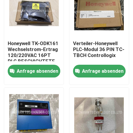
Honeywell TK-ODK161
Verteiler-Honeywell
Wechselstrom-Ertrag
PLC-Modul 36 PIN TC-
120/220VAC 16PT
TBCH Controllogix
PLC BESCHICHTETE
analoger Modul-I O
Anfrage absenden
Anfrage absenden
Haus
Produkte
Über uns