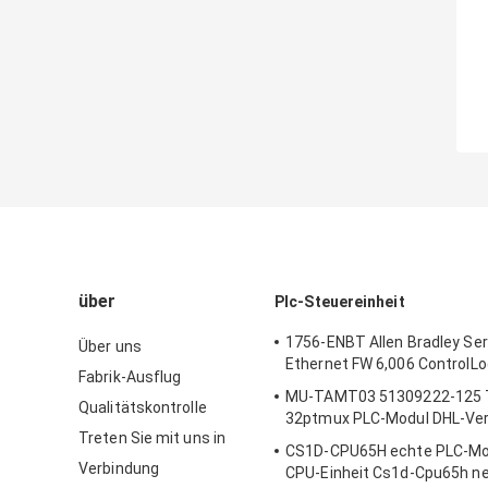
über
Plc-Steuereinheit
1756-ENBT Allen Bradley Ser
Über uns
Ethernet FW 6,006 ControlLo
Fabrik-Ausflug
MU-TAMT03 51309222-125 
Qualitätskontrolle
32ptmux PLC-Modul DHL-Ver
Treten Sie mit uns in
CS1D-CPU65H echte PLC-Mo
Verbindung
CPU-Einheit Cs1d-Cpu65h ne