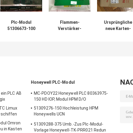
Plc-Modul
Flammen-
Ursprüngliche
51306673-100
Verstärker-
neue Karten-
eine Jahr-
Honeywell PLC-
Digitalausgab
Garantie
Modul-
24VDC 110MA
Honeywell
dynamischer
SDI-1624 cm V1
EPNI/ENB-KARTE
Eigentest R7247B
PLC-FC-SDI-16
HWR-D FW-B
1003 R7247B1003
Ampli Kontroll
NA
Honeywell PLC-Modul
 ein PLC AB
MC-PDOY22 Honeywell PLC 80363975-
gix
150 HD IOP, Modul HPM D/O
TC Limux
51309276-150 Hochleistung HPM
schiffen
Honeywells UCN
Input-/Outputverbindungs-Karten-Vorrat
dul Omron
51309288-375 Umb.-Zus Plc-Modul-
u in Kasten
Vorlage Honeywell-TK-PRR021 Redun