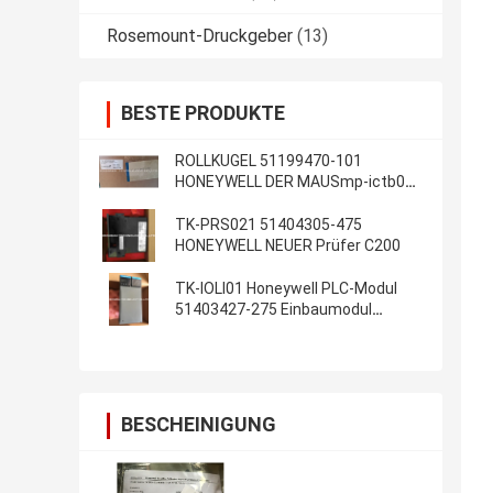
Rosemount-Druckgeber
(13)
BESTE PRODUKTE
ROLLKUGEL 51199470-101
HONEYWELL DER MAUSmp-ictb01-
100 neu im Kasten auf Lager
TK-PRS021 51404305-475
HONEYWELL NEUER Prüfer C200
TK-IOLI01 Honeywell PLC-Modul
51403427-275 Einbaumodul
Inputs/Output Lim
BESCHEINIGUNG