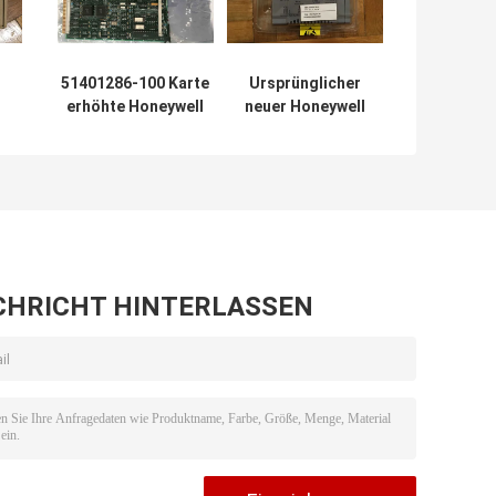
51401286-100 Karte
Ursprünglicher
erhöhte Honeywell
neuer Honeywell
e
PLC-Modul-EPDG
PLC-Modul-
Zusatzbildgenerator
Prüfer CC-
.1
PCNT01
24
51405046-175
stützte Modelle
C300
CHRICHT HINTERLASSEN