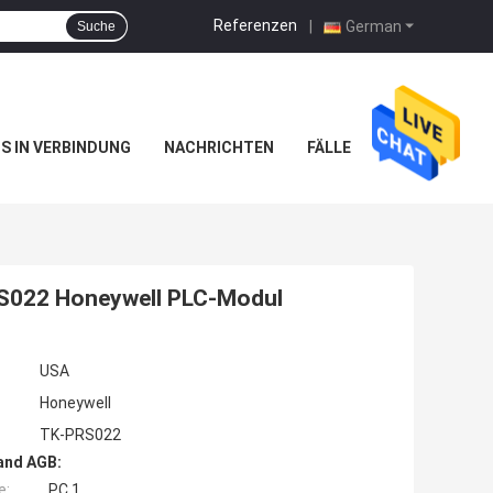
Referenzen
|
German
Suche
NS IN VERBINDUNG
NACHRICHTEN
FÄLLE
S022 Honeywell PLC-Modul
USA
Honeywell
TK-PRS022
and AGB:
e:
PC 1