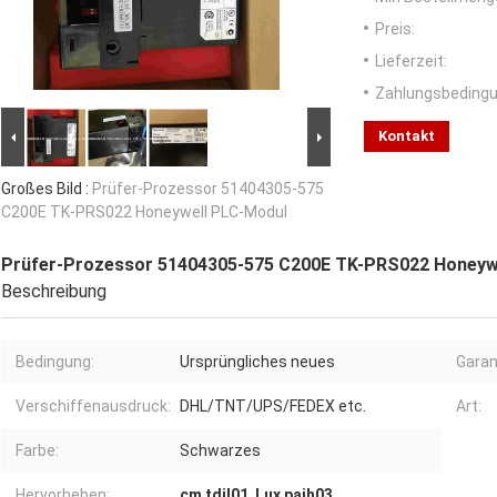
Preis:
Lieferzeit:
Zahlungsbedingu
Kontakt
Großes Bild :
Prüfer-Prozessor 51404305-575
C200E TK-PRS022 Honeywell PLC-Modul
Prüfer-Prozessor 51404305-575 C200E TK-PRS022 Honeyw
Beschreibung
Bedingung:
Ursprüngliches neues
Garan
Verschiffenausdruck:
DHL/TNT/UPS/FEDEX etc.
Art:
Farbe:
Schwarzes
Hervorheben:
cm tdil01
,
Lux paih03