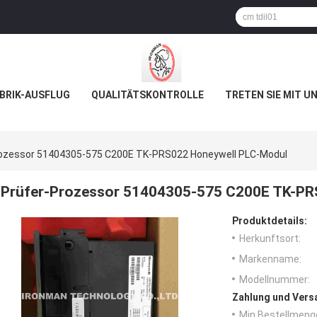
BRIK-AUSFLUG
QUALITÄTSKONTROLLE
TRETEN SIE MIT U
rozessor 51404305-575 C200E TK-PRS022 Honeywell PLC-Modul
Prüfer-Prozessor 51404305-575 C200E TK-PR
Produktdetails:
Herkunftsort:
Markenname:
Modellnummer:
Zahlung und Vers
Min Bestellmeng