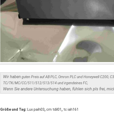
Wir haben
guten Preis auf AB PLC, Omron PLC und Honeywell C200, C
TC/TK/MC/CC/511/512/513/514 und irgendeines FC,
Wenn Sie andere Untersuchung haben, fühlen sich pls frei, mic
,
,
Größe und Tag:
Lux paih03
cm tdil01
tc iah161