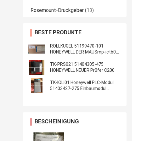
Rosemount-Druckgeber
(13)
BESTE PRODUKTE
ROLLKUGEL 51199470-101
HONEYWELL DER MAUSmp-ictb01-
100 neu im Kasten auf Lager
TK-PRS021 51404305-475
HONEYWELL NEUER Prüfer C200
TK-IOLI01 Honeywell PLC-Modul
51403427-275 Einbaumodul
Inputs/Output Lim
BESCHEINIGUNG