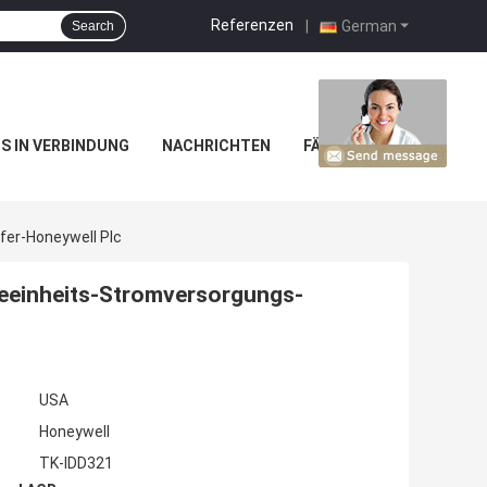
Referenzen
|
German
Search
NS IN VERBINDUNG
NACHRICHTEN
FÄLLE
fer-Honeywell Plc
eeinheits-Stromversorgungs-
USA
Honeywell
TK-IDD321