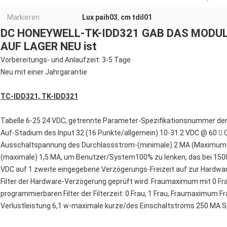
Markieren:
Lux paih03
,
cm tdil01
DC HONEYWELL-TK-IDD321 GAB DAS MODUL 24
AUF LAGER NEU ist
Vorbereitungs- und Anlaufzeit: 3-5 Tage
Neu mit einer Jahrgarantie
TC-IDD321, TK-IDD321
Tabelle 6-25 24 VDC, getrennte Parameter-Spezifikationsnummer de
Auf-Stadium des Input 32 (16 Punkte/allgemein) 10-31.2 VDC @ 60  
Ausschaltspannung des Durchlassstrom-(minimale) 2 MA (Maximum) 
(maximale) 1,5 MA, um Benutzer/System100% zu lenken, das bei 1500
VDC auf 1 zweite eingegebene Verzögerungs-Freizeit auf zur Hardw
Filter der Hardware-Verzögerung geprüft wird: Fraumaximum mit 0 Frau
programmierbaren Filter der Filterzeit: 0 Frau, 1 Frau, Fraumaximum Frau
Verlustleistung 6,1 w-maximale kurze/des Einschaltstroms 250 MA Sp