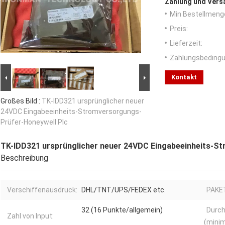
Zahlung und Vers
Min Bestellmeng
Preis:
Lieferzeit:
Zahlungsbedingu
Kontakt
Großes Bild :
TK-IDD321 ursprünglicher neuer
24VDC Eingabeeinheits-Stromversorgungs-
Prüfer-Honeywell Plc
TK-IDD321 ursprünglicher neuer 24VDC Eingabeeinheits-S
Beschreibung
Verschiffenausdruck:
DHL/TNT/UPS/FEDEX etc.
PAKE
32 (16 Punkte/allgemein)
Durc
Zahl von Input:
(minim