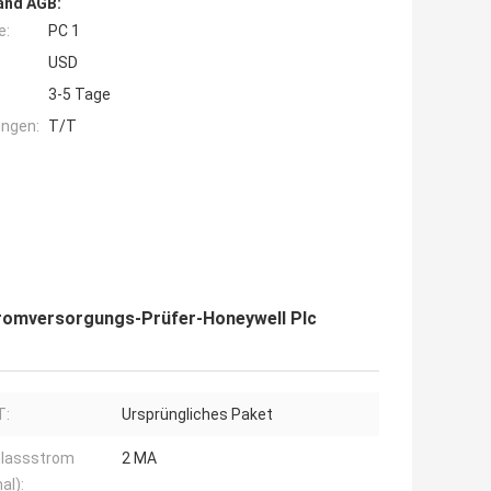
and AGB:
e:
PC 1
USD
3-5 Tage
ngen:
T/T
tromversorgungs-Prüfer-Honeywell Plc
T:
Ursprüngliches Paket
hlassstrom
2 MA
al):