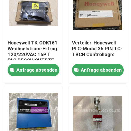
Honeywell TK-ODK161
Verteiler-Honeywell
Wechselstrom-Ertrag
PLC-Modul 36 PIN TC-
120/220VAC 16PT
TBCH Controllogix
PLC BESCHICHTETE
analoger Modul-I O
Anfrage absenden
Anfrage absenden
Nach Hause
Über uns
Kontakte