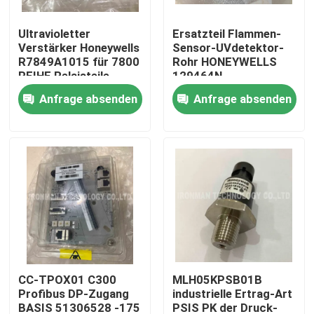
Ultravioletter
Ersatzteil Flammen-
Produkte
Verstärker Honeywells
Sensor-UVdetektor-
R7849A1015 für 7800
Rohr HONEYWELLS
REIHE Relaisteile
129464N
Plc-Steuereinheit
Anfrage absenden
Anfrage absenden
Honeywell PLC-Modul
Prüfer Honeywells HC900
Modul Honeywells FSC
Honeywell verkabeln Produkte
CC-TPOX01 C300
MLH05KPSB01B
Profibus DP-Zugang
industrielle Ertrag-Art
Honeywell-Batterie-Satz
BASIS 51306528 -175
PSIS PK der Druck-