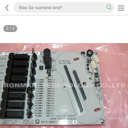
2
/
2