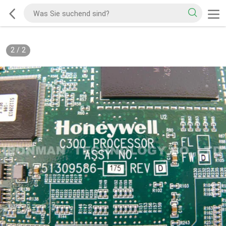
2
/
2