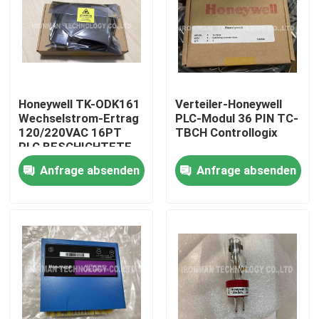
Honeywell TK-ODK161
Verteiler-Honeywell
Wechselstrom-Ertrag
PLC-Modul 36 PIN TC-
120/220VAC 16PT
TBCH Controllogix
PLC BESCHICHTETE
analoger Modul-I O
Anfrage absenden
Anfrage absenden
Nach Hause
Über uns
Kontakte