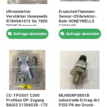
Ultravioletter
Ersatzteil Flammen-
Produkte
Verstärker Honeywells
Sensor-UVdetektor-
R7849A1015 für 7800
Rohr HONEYWELLS
REIHE Relaisteile
129464N
Plc-Steuereinheit
Anfrage absenden
Anfrage absenden
Honeywell PLC-Modul
Prüfer Honeywells HC900
Modul Honeywells FSC
Honeywell verkabeln Produkte
CC-TPOX01 C300
MLH05KPSB01B
Profibus DP-Zugang
industrielle Ertrag-Art
Honeywell-Batterie-Satz
BASIS 51306528 -175
PSIS PK der Druck-