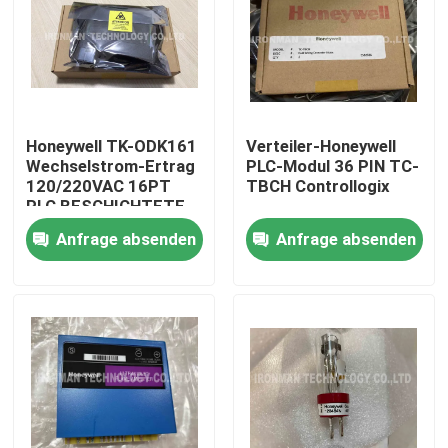
Honeywell TK-ODK161
Verteiler-Honeywell
Wechselstrom-Ertrag
PLC-Modul 36 PIN TC-
120/220VAC 16PT
TBCH Controllogix
PLC BESCHICHTETE
analoger Modul-I O
Anfrage absenden
Anfrage absenden
Nach Hause
Über uns
Kontakte