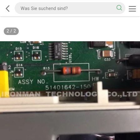
2
/
2