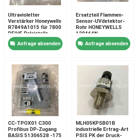
Ultravioletter
Ersatzteil Flammen-
Produkte
Verstärker Honeywells
Sensor-UVdetektor-
R7849A1015 für 7800
Rohr HONEYWELLS
REIHE Relaisteile
129464N
Plc-Steuereinheit
Anfrage absenden
Anfrage absenden
Honeywell PLC-Modul
Prüfer Honeywells HC900
Modul Honeywells FSC
Honeywell verkabeln Produkte
CC-TPOX01 C300
MLH05KPSB01B
Profibus DP-Zugang
industrielle Ertrag-Art
Honeywell-Batterie-Satz
BASIS 51306528 -175
PSIS PK der Druck-