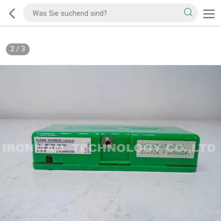
2
/
3