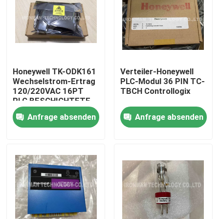
Honeywell TK-ODK161
Verteiler-Honeywell
Wechselstrom-Ertrag
PLC-Modul 36 PIN TC-
120/220VAC 16PT
TBCH Controllogix
PLC BESCHICHTETE
analoger Modul-I O
Anfrage absenden
Anfrage absenden
Nach Hause
Über uns
Kontakte