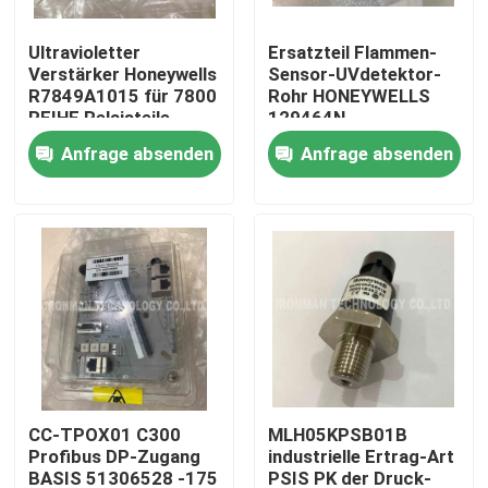
Ultravioletter
Ersatzteil Flammen-
Produkte
Verstärker Honeywells
Sensor-UVdetektor-
R7849A1015 für 7800
Rohr HONEYWELLS
REIHE Relaisteile
129464N
Plc-Steuereinheit
Anfrage absenden
Anfrage absenden
Honeywell PLC-Modul
Prüfer Honeywells HC900
Modul Honeywells FSC
Honeywell verkabeln Produkte
CC-TPOX01 C300
MLH05KPSB01B
Profibus DP-Zugang
industrielle Ertrag-Art
Honeywell-Batterie-Satz
BASIS 51306528 -175
PSIS PK der Druck-