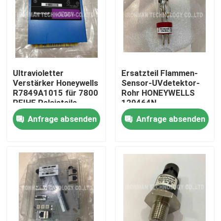
Produkte
Plc-Steuereinheit
Ultravioletter
Ersatzteil Flammen-
Verstärker Honeywells
Sensor-UVdetektor-
Honeywell PLC-Modul
R7849A1015 für 7800
Rohr HONEYWELLS
REIHE Relaisteile
129464N
Anfrage absenden
Anfrage absenden
Prüfer Honeywells HC900
Modul Honeywells FSC
Honeywell verkabeln Produkte
Honeywell-Batterie-Satz