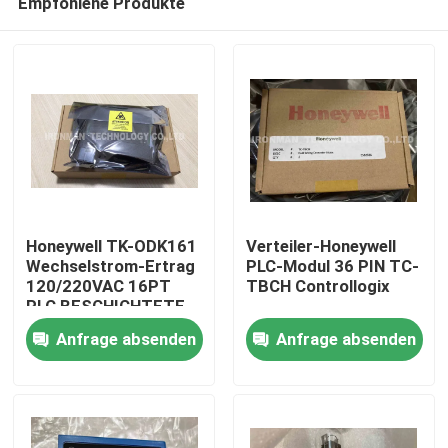
Empfohlene Produkte
Honeywell TK-ODK161
Verteiler-Honeywell
Wechselstrom-Ertrag
PLC-Modul 36 PIN TC-
120/220VAC 16PT
TBCH Controllogix
PLC BESCHICHTETE
Nach Hause
analoger Modul-I O
Anfrage absenden
Anfrage absenden
Über uns
Kontakte