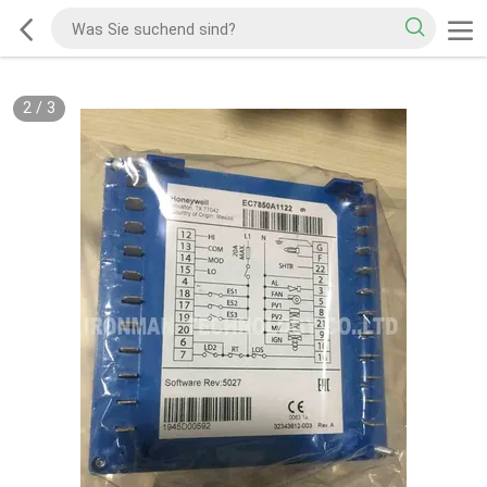
2
/
3