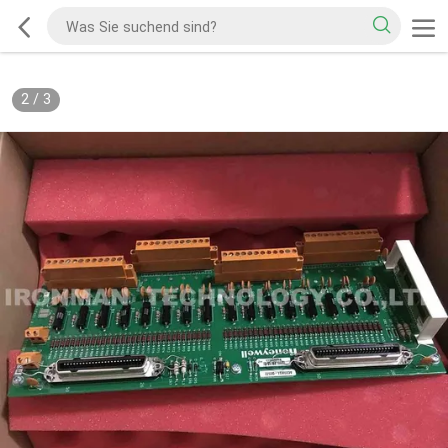
2
/
3