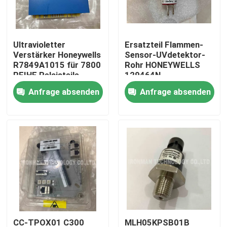
Fabrik-Ausflug
Ultravioletter
Ersatzteil Flammen-
Verstärker Honeywells
Sensor-UVdetektor-
Qualitätskontrolle
R7849A1015 für 7800
Rohr HONEYWELLS
REIHE Relaisteile
129464N
Anfrage absenden
Anfrage absenden
Treten Sie mit uns in Verbindung
Nachrichten
Fälle
Plc-Steuereinheit
Honeywell PLC-Modul
CC-TPOX01 C300
MLH05KPSB01B