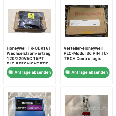
Honeywell TK-ODK161
Verteiler-Honeywell
Wechselstrom-Ertrag
PLC-Modul 36 PIN TC-
120/220VAC 16PT
TBCH Controllogix
PLC BESCHICHTETE
analoger Modul-I O
Anfrage absenden
Anfrage absenden
Haus
Produkte
Über uns