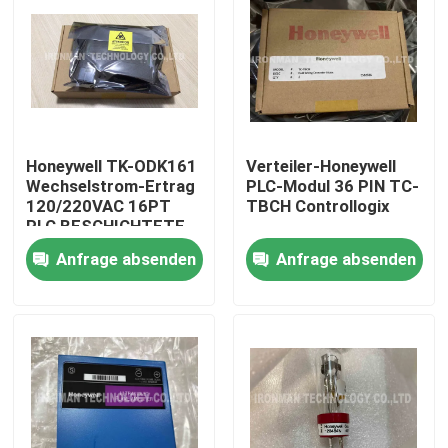
Honeywell TK-ODK161
Verteiler-Honeywell
Wechselstrom-Ertrag
PLC-Modul 36 PIN TC-
120/220VAC 16PT
TBCH Controllogix
PLC BESCHICHTETE
analoger Modul-I O
Anfrage absenden
Anfrage absenden
Nach Hause
Über uns
Kontakte