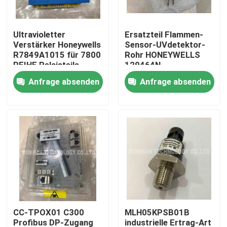
Produkte
Ultravioletter
Ersatzteil Flammen-
Verstärker Honeywells
Sensor-UVdetektor-
R7849A1015 für 7800
Rohr HONEYWELLS
Plc-Steuereinheit
REIHE Relaisteile
129464N
Anfrage absenden
Anfrage absenden
Honeywell PLC-Modul
Prüfer Honeywells HC900
Modul Honeywells FSC
Honeywell verkabeln Produkte
CC-TPOX01 C300
MLH05KPSB01B
Honeywell-Batterie-Satz
Profibus DP-Zugang
industrielle Ertrag-Art