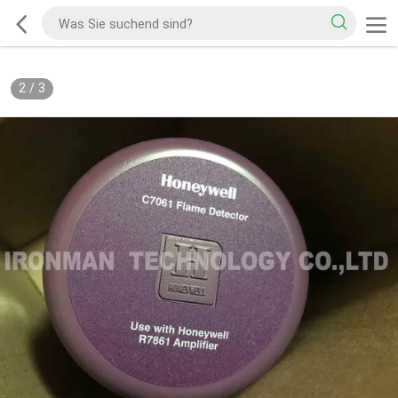
2
/
3