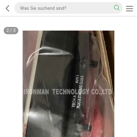
2
/
3