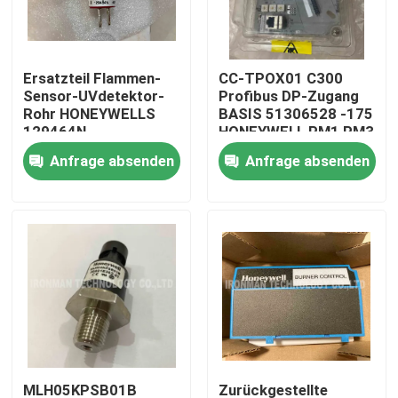
Produkte
Ersatzteil Flammen-
CC-TPOX01 C300
Sensor-UVdetektor-
Profibus DP-Zugang
Plc-Steuereinheit
Rohr HONEYWELLS
BASIS 51306528 -175
129464N
HONEYWELL PM1 PM3
Anfrage absenden
Anfrage absenden
Honeywell PLC-Modul
Prüfer Honeywells HC900
Modul Honeywells FSC
Honeywell verkabeln Produkte
Honeywell-Batterie-Satz
MLH05KPSB01B
Zurückgestellte