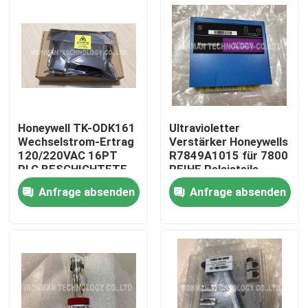
Honeywell TK-ODK161
Ultravioletter
Wechselstrom-Ertrag
Verstärker Honeywells
120/220VAC 16PT
R7849A1015 für 7800
PLC BESCHICHTETE
REIHE Relaisteile
analoger Modul-I O
Anfrage absenden
Anfrage absenden
Nach Hause
Über uns
Kontakte